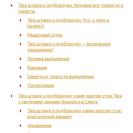
Тяга штанги к подбородку. Изучаем все тонкости и
секреты
Тяга штанги к подбородку. Что, к чему и
почему?
Мышечный атлас
Тяга штанги к подбородку — безопасное
упражнение?
Техника выполнения
Вариации
Секреты и тонкости выполнения
Послесловие
Тяга штанги к подбородку узким хватом стоя. Тяга
с гантелями, нижним блоком и в Смите
Тяга штанги к подбородку узким хватом стоя:
классический вариант
упражнения