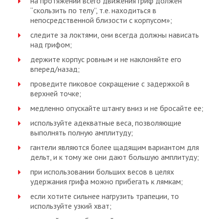
на протяжении всего движения гриф должен
“скользить по телу”, т.е. находиться в
непосредственной близости с корпусом»;
следите за локтями, они всегда должны нависать
над грифом;
держите корпус ровным и не наклоняйте его
вперед/назад;
проведите пиковое сокращение с задержкой в
верхней точке;
медленно опускайте штангу вниз и не бросайте ее;
используйте адекватные веса, позволяющие
выполнять полную амплитуду;
гантели являются более щадящим вариантом для
дельт, и к тому же они дают большую амплитуду;
при использовании больших весов в целях
удержания грифа можно прибегать к лямкам;
если хотите сильнее нагрузить трапеции, то
используйте узкий хват;