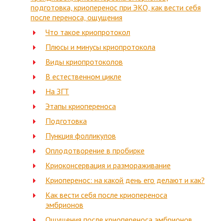
подготовка, криоперенос при ЭКО, как вести себя
после переноса, ощущения
Что такое криопротокол
Плюсы и минусы криопротокола
Виды криопротоколов
В естественном цикле
На ЗГТ
Этапы криопереноса
Подготовка
Пункция фолликулов
Оплодотворение в пробирке
Криоконсервация и размораживание
Криоперенос: на какой день его делают и как?
Как вести себя после криопереноса
эмбрионов
Ощущения после криопереноса эмбрионов