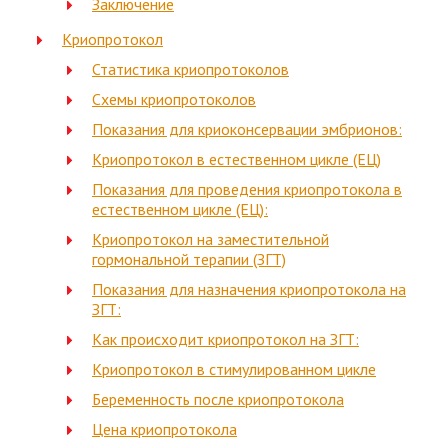
Заключение
Криопротокол
Статистика криопротоколов
Схемы криопротоколов
Показания для криоконсервации эмбрионов:
Криопротокол в естественном цикле (ЕЦ)
Показания для проведения криопротокола в
естественном цикле (ЕЦ):
Криопротокол на заместительной
гормональной терапии (ЗГТ)
Показания для назначения криопротокола на
ЗГТ:
Как происходит криопротокол на ЗГТ:
Криопротокол в стимулированном цикле
Беременность после криопротокола
Цена криопротокола